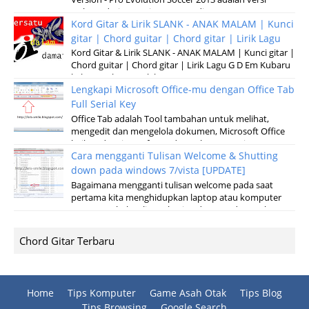
terbaru dari permainan pertandinga...
Kord Gitar & Lirik SLANK - ANAK MALAM | Kunci
gitar | Chord guitar | Chord gitar | Lirik Lagu
Kord Gitar & Lirik SLANK - ANAK MALAM | Kunci gitar |
Chord guitar | Chord gitar | Lirik Lagu G D Em Kubaru
keluar malam Setelah sun...
Lengkapi Microsoft Office-mu dengan Office Tab
Full Serial Key
Office Tab adalah Tool tambahan untuk melihat,
mengedit dan mengelola dokumen, Microsoft Office
baik pada microsoft Word, Excel, Powerpoint...
Cara mengganti Tulisan Welcome & Shutting
down pada windows 7/vista [UPDATE]
Bagaimana mengganti tulisan welcome pada saat
pertama kita menghidupkan laptop atau komputer
serta merubah tulisan shuting down pada saat k...
Chord Gitar Terbaru
Home
Tips Komputer
Game Asah Otak
Tips Blog
Tips Browsing
Google Search