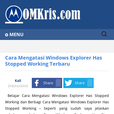
Sear
MENU
ch
for:
Home
Home
tips komputer
Cara Mengatasi Windows Explorer Has Stopped Working Terbaru
About
Cara Mengatasi Windows Explorer Has
Stopped Working Terbaru
Contact Us
Privacy Policy
Kali
Share
Share
Disclaimer
DIBAGIKAN
Belajar Cara Mengatasi Windows Explorer Has Stopped
Working dan Berbagi Cara Mengatasi Windows Explorer Has
Stopped Working
-
Seperti yang sudah saya jelaskan