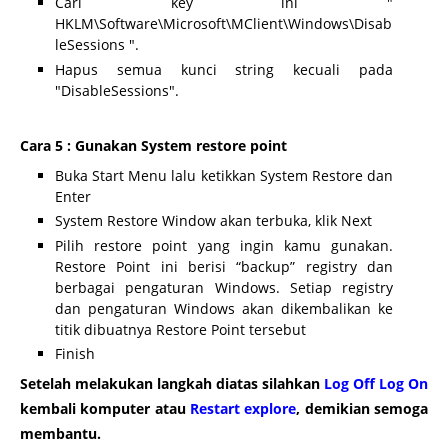
Cari key ini "
HKLM\Software\Microsoft\MClient\Windows\Disab
leSessions ".
Hapus semua kunci string kecuali pada
"DisableSessions".
Cara 5 : Gunakan System restore point
Buka Start Menu lalu ketikkan System Restore dan
Enter
System Restore Window akan terbuka, klik Next
Pilih restore point yang ingin kamu gunakan.
Restore Point ini berisi “backup” registry dan
berbagai pengaturan Windows. Setiap registry
dan pengaturan Windows akan dikembalikan ke
titik dibuatnya Restore Point tersebut
Finish
Setelah melakukan langkah diatas silahkan
Log Off Log On
kembali komputer atau
Restart explore
, demikian semoga
membantu.