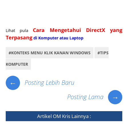
(command prompt) pada konteks menu klik kanan, cara cepat membuka cmd (command prompt),
pengertian cmd (command prompt), apa itu cmd (command prompt)? dengan administrator, cara
aman membuka cmd (command prompt), cara menjalankan cmd (command prompt) administrator.
Cara Mengetahui DirectX yang
Lihat pula
Terpasang
di Komputer atau Laptop
#KONTEKS MENU KLIK KANAN WINDOWS
#TIPS
KOMPUTER
←
Posting Lebih Baru
→
Posting Lama
Artikel
OM Kris
Lainnya :