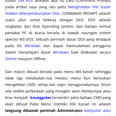
sudah
OM Kris
jelaskan apa itu CMD (Command Prompt)
pada artikel saya yang lalu yaitu
Menghidden File Super
Hidden (Menyembunyikan File)
, COMMAND PROMPT adalah
suatu jalur untuk bekerja dengan DOS. DOS adalah
singkatan dari Disk Operating System. dan hampir semua
pemakai PC di dunia berada di bawah naungan sistem
operasi MS-DOS. Sebuah perintah dasar DOS yang terdapat
pada OS
Windows
dan dapat memudahkan pengguna
dalam menjelajahi dasar
Windows
baik dilakukan secara
Online
maupun Offline,
Dan inipun dibuat berada pada menu klik kanan sehingga
tidak lagi melakukan-nya melalui menu Run kemudian
mengetikan CMD setiap kali ingin menggunakannya, Disini
ada sedikit perbedaan yang mungkin akan mempunyai atau
bisa menjadi
keunggulan
tersendiri yaitu bahwa CMD yang
akan dibuat Pada Menu Konteks Klik Kanan ini adalah
langsung dibawah perintah
Administrator
komputer atau