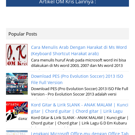
Artikel
OM Kris
Lainnya :
Popular Posts
Cara Menulis Arab Dengan Harakat di Ms Word
(Keyboard Shortcut Harakat arab)
Cara menulis huruf Arab pada microsoft word ini bisa
dilakukan di Ms word 2003, 2007 dan Ms word 2013
windows XP, Windows 7 dan windows v...
Download PES (Pro Evolution Soccer) 2013 ISO
File Full Version
Download PES (Pro Evolution Soccer) 2013 ISO File Full
Version - Pro Evolution Soccer 2013 adalah versi
terbaru dari permainan pertandinga...
Kord Gitar & Lirik SLANK - ANAK MALAM | Kunci
gitar | Chord guitar | Chord gitar | Lirik Lagu
Kord Gitar & Lirik SLANK - ANAK MALAM | Kunci gitar |
Chord guitar | Chord gitar | Lirik Lagu G D Em Kubaru
keluar malam Setelah sun...
Lengkapi Microsoft Office-mu dengan Office Tab