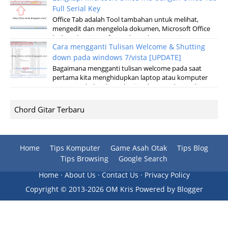
Full Serial Key
Office Tab adalah Tool tambahan untuk melihat,
mengedit dan mengelola dokumen, Microsoft Office
baik pada microsoft Word, Excel, Powerpoint...
Cara mengganti Tulisan Welcome & Shutting
down pada windows 7/vista [UPDATE]
Bagaimana mengganti tulisan welcome pada saat
pertama kita menghidupkan laptop atau komputer
serta merubah tulisan shuting down pada saat k...
Chord Gitar Terbaru
Home
Tips Komputer
Game Asah Otak
Tips Blog
Tips Browsing
Google Search
Home
·
About Us
·
Contact Us
·
Privacy Policy
Copyright ©
2013-
2026 OM Kris
Powered by
Blogger