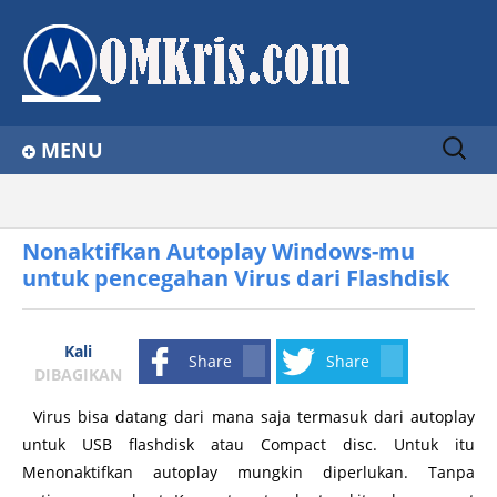
Sear
MENU
ch
for:
Home
Home
Security
tips komputer
Nonaktifkan Autoplay Windows-mu untuk pencegahan Virus dari Flashdisk
About
Nonaktifkan Autoplay Windows-mu
untuk pencegahan Virus dari Flashdisk
Contact Us
Privacy Policy
Kali
Share
Share
Disclaimer
DIBAGIKAN
Virus bisa datang dari mana saja termasuk dari autoplay
untuk USB flashdisk atau Compact disc. Untuk itu
Menonaktifkan autoplay mungkin diperlukan. Tanpa