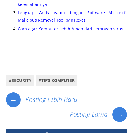
kelemahannya
Lengkapi Antivirus-mu dengan Software Microsoft
Malicious Removal Tool (MRT.exe)
Cara agar Komputer Lebih Aman dari serangan virus.
Cara mudah dan cepat Nonaktifkan Autoplay Windows-mu untuk pencegahan Virus dari
Flashdisk, cara matikan Autoplay Windows, cara disable Autoplay windows terbaru, cara
menghapus Autoplay windows, cara menghindari virus dengan autoplay.
perbedaan autorun
denga autoplay terbaru
#SECURITY
#TIPS KOMPUTER
←
Posting Lebih Baru
→
Posting Lama