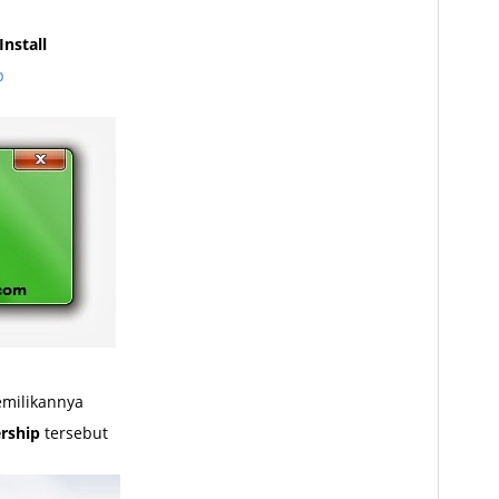
Install
p
emilikannya
ership
tersebut