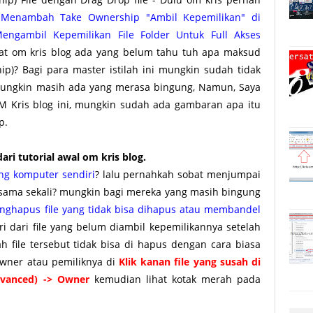
 Menambah Take Ownership "Ambil Kepemilikan" di
engambil Kepemilikan File Folder Untuk Full Akses
at om kris blog ada yang belum tahu tuh apa maksud
p)? Bagi para master istilah ini mungkin sudah tidak
 mungkin masih ada yang merasa bingung, Namun, Saya
OM Kris blog ini, mungkin sudah ada gambaran apa itu
ip.
ri tutorial awal om kris blog.
ang komputer sendiri
? lalu pernahkah sobat menjumpai
s sama sekali? mungkin bagi mereka yang masih bingung
nghapus file yang tidak bisa dihapus atau membandel
ciri dari file yang belum diambil kepemilikannya setelah
ah file tersebut tidak bisa di hapus dengan cara biasa
 Owner atau pemiliknya di
Klik kanan file yang susah di
Advanced) -> Owner
kemudian lihat kotak merah pada