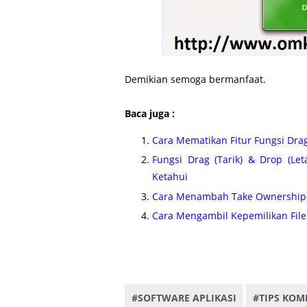
Demikian semoga bermanfaat.
Baca juga :
Cara Mematikan Fitur Fungsi Dr
Fungsi Drag (Tarik) & Drop (L
Ketahui
Cara Menambah Take Ownership 
Cara Mengambil Kepemilikan File
Key word : Download Glass Ownership gratis, download Glass Ow
dengan fungsi drag and drop file.
#SOFTWARE APLIKASI
#TIPS KOM