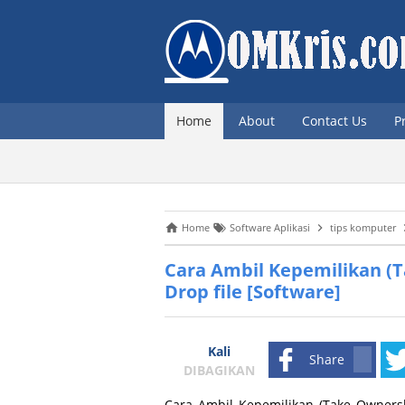
Home
About
Contact Us
P
Home
Software Aplikasi
tips komputer
Cara Ambil Kepemilikan (T
Drop file [Software]
Kali
Share
DIBAGIKAN
Cara Ambil Kepemilikan (Take Ownersh