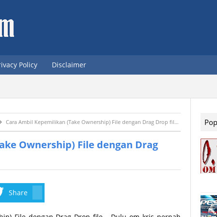
rivacy Policy
Disclaimer
Pop
Cara Ambil Kepemilikan (Take Ownership) File dengan Drag Drop file [Software]
ake Ownership) File dengan Drag
Share
ip) File dengan Drag Drop file - Dulu om kris pernah