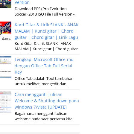
Version
Download PES (Pro Evolution
Soccer) 2013 ISO File Full Version -
Pro Evolution Soccer 2013 adalah
Kord Gitar & Lirik SLANK - ANAK
versi terbaru dari permainan
pertandinga...
MALAM | Kunci gitar | Chord
guitar | Chord gitar | Lirik Lagu
Kord Gitar & Lirik SLANK - ANAK
MALAM | Kunci gitar | Chord guitar
| Chord gitar | Lirik Lagu G D Em
Lengkapi Microsoft Office-mu
Kubaru keluar malam Setelah sun...
dengan Office Tab Full Serial
Key
Office Tab adalah Tool tambahan
untuk melihat, mengedit dan
mengelola dokumen, Microsoft
Cara mengganti Tulisan
Office baik pada microsoft Word,
Excel, Powerpoint...
Welcome & Shutting down pada
windows 7/vista [UPDATE]
Bagaimana mengganti tulisan
welcome pada saat pertama kita
menghidupkan laptop atau
komputer serta merubah tulisan