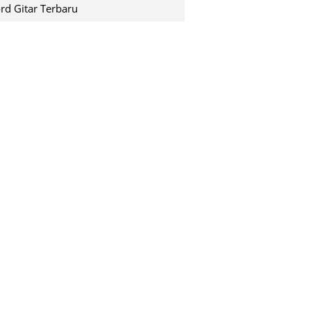
shuting down pada saat k...
rd Gitar Terbaru