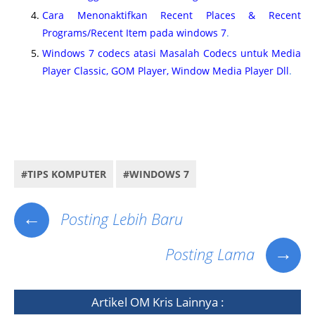
Cara Menonaktifkan Recent Places & Recent
Programs/Recent Item pada windows 7
.
Windows 7 codecs atasi Masalah Codecs untuk Media
Player Classic, GOM Player, Window Media Player Dll
.
Cara mengatur indexing options windows 7, cara menambah data program file di indexing
options, memaksimalakn windows search program file indexing options, cara mencari file dengan
sangat cepat di windows 7, cara mencari data cepat di komputer windows 7,.
#TIPS KOMPUTER
#WINDOWS 7
←
Posting Lebih Baru
→
Posting Lama
Artikel
OM Kris
Lainnya :