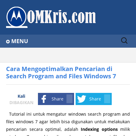
Sear
MENU
ch
for:
Home
Home
tips komputer
Windows 7
Cara Mengoptimalkan Pencarian di Search Program and Files Windows 7
About
Cara Mengoptimalkan Pencarian di
Search Program and Files Windows 7
Contact Us
Privacy Policy
Kali
Share
Share
Disclaimer
DIBAGIKAN
Tutorial ini untuk mengatur windows search program and
files windows 7 agar lebih bisa digunakan untuk melakukan
pencarian secara optimal, adalah
Indexing options
milik