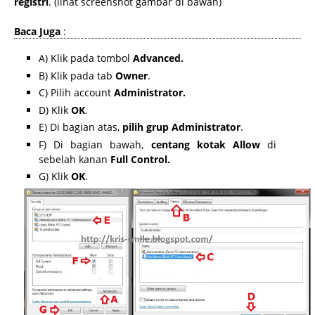
registri
. (lihat screenshot gambar di bawah)
Baca Juga
:
A) Klik pada tombol
Advanced.
B) Klik pada tab
Owner
.
C) Pilih account
Administrator.
D) Klik
OK
.
E) Di bagian atas,
pilih grup Administrator
.
F) Di bagian bawah,
centang kotak Allow
di
sebelah kanan
Full Control.
G) Klik
OK
.