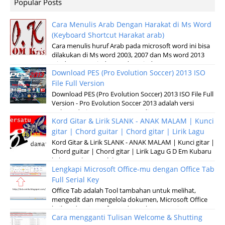
Popular Posts
Cara Menulis Arab Dengan Harakat di Ms Word
(Keyboard Shortcut Harakat arab)
Cara menulis huruf Arab pada microsoft word ini bisa
dilakukan di Ms word 2003, 2007 dan Ms word 2013
windows XP, Windows 7 dan windows v...
Download PES (Pro Evolution Soccer) 2013 ISO
File Full Version
Download PES (Pro Evolution Soccer) 2013 ISO File Full
Version - Pro Evolution Soccer 2013 adalah versi
terbaru dari permainan pertandinga...
Kord Gitar & Lirik SLANK - ANAK MALAM | Kunci
gitar | Chord guitar | Chord gitar | Lirik Lagu
Kord Gitar & Lirik SLANK - ANAK MALAM | Kunci gitar |
Chord guitar | Chord gitar | Lirik Lagu G D Em Kubaru
keluar malam Setelah sun...
Lengkapi Microsoft Office-mu dengan Office Tab
Full Serial Key
Office Tab adalah Tool tambahan untuk melihat,
mengedit dan mengelola dokumen, Microsoft Office
baik pada microsoft Word, Excel, Powerpoint...
Cara mengganti Tulisan Welcome & Shutting