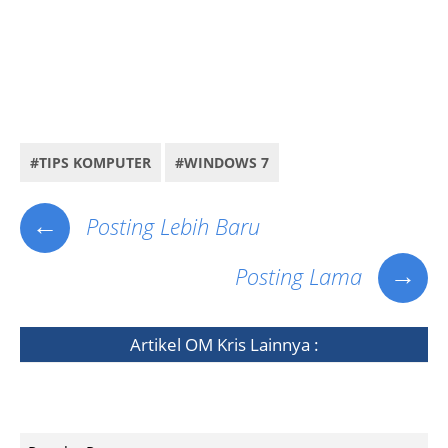
Key word : cara mudah merubah nama library/libraries windows 7/vista. cara me-rename folder
library/libraries komputer terbaru. cara mengganti font library/libraries laptop/notebook.Cara
Mengganti icon Library, cara merubah ikon library windows 7/vista.
#TIPS KOMPUTER
#WINDOWS 7
←
Posting Lebih Baru
→
Posting Lama
Artikel
OM Kris
Lainnya :