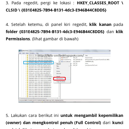
3. Pada regedit, pergi ke lokasi :
HKEY_CLASSES_ROOT \
CLSID \ {031E4825-7B94-B131-4dc3-E946B44C8DD5}
4. Setelah ketemu, di panel kiri regedit,
klik kanan
pada
folder {031E4825-7B94-B131-4dc3-E946B44C8DD5}
dan
klik
Permissions
. (lihat gambar di bawah)
5. Lakukan cara berikut ini
untuk mengambil kepemilikan
(owner) dan mengkontrol penuh (Full Control)
dari
kunci