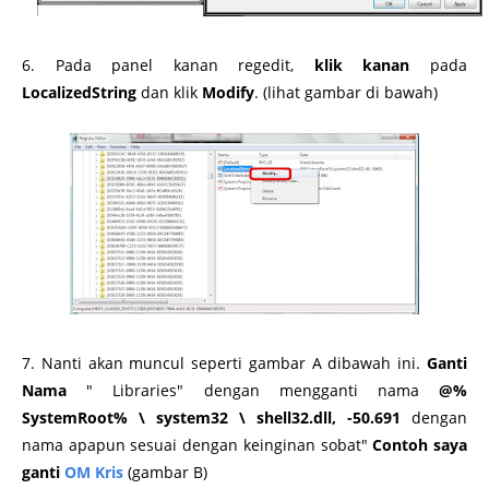
6. Pada panel kanan regedit,
klik kanan
pada
LocalizedString
dan klik
Modify
. (lihat gambar di bawah)
7. Nanti akan muncul seperti gambar A dibawah ini.
Ganti
Nama
" Libraries" dengan mengganti nama
@%
SystemRoot% \ system32 \ shell32.dll, -50.691
dengan
nama apapun sesuai dengan keinginan sobat"
Contoh saya
ganti
OM Kris
(gambar B)