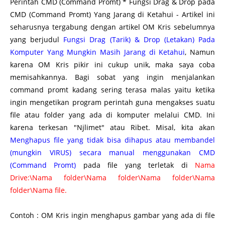
Perintah CMD (Command Promt) * Fungsi Drag & Drop pada
CMD (Command Promt) Yang Jarang di Ketahui - Artikel ini
seharusnya tergabung dengan artikel OM Kris sebelumnya
yang berjudul
Fungsi Drag (Tarik) & Drop (Letakan) Pada
Komputer Yang Mungkin Masih Jarang di Ketahui
, Namun
karena OM Kris pikir ini cukup unik, maka saya coba
memisahkannya. Bagi sobat yang ingin menjalankan
command promt kadang sering terasa malas yaitu ketika
ingin mengetikan program perintah guna mengakses suatu
file atau folder yang ada di komputer melalui CMD. Ini
karena terkesan "Njlimet" atau Ribet. Misal, kita akan
Menghapus file yang tidak bisa dihapus atau membandel
(mungkin VIRUS) secara manual menggunakan CMD
(Command Promt)
pada file yang terletak di
Nama
Drive:\Nama folder\Nama folder\Nama folder\Nama
folder\Nama file.
Contoh : OM Kris ingin menghapus gambar yang ada di file