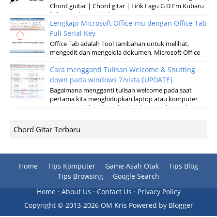
Chord guitar | Chord gitar | Lirik Lagu G D Em Kubaru
keluar malam Setelah sun...
Lengkapi Microsoft Office-mu dengan Office Tab
Full Serial Key
Office Tab adalah Tool tambahan untuk melihat,
mengedit dan mengelola dokumen, Microsoft Office
baik pada microsoft Word, Excel, Powerpoint...
Cara mengganti Tulisan Welcome & Shutting
down pada windows 7/vista [UPDATE]
Bagaimana mengganti tulisan welcome pada saat
pertama kita menghidupkan laptop atau komputer
serta merubah tulisan shuting down pada saat k...
Chord Gitar Terbaru
Home
Tips Komputer
Game Asah Otak
Tips Blog
Tips Browsing
Google Search
Home
·
About Us
·
Contact Us
·
Privacy Policy
Copyright ©
2013-
2026 OM Kris
Powered by
Blogger