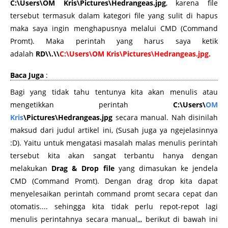
C:\Users\OM Kris\Pictures\Hedrangeas.jpg
, karena file
tersebut termasuk dalam kategori file yang sulit di hapus
maka saya ingin menghapusnya melalui CMD (Command
Promt). Maka perintah yang harus saya ketik
adalah
RD\\.\\
C:\Users\OM Kris\Pictures\Hedrangeas.jpg.
Baca Juga
:
Bagi yang tidak tahu tentunya kita akan menulis atau
mengetikkan perintah
C:\Users\
OM
Kris
\Pictures\Hedrangeas.jpg
secara manual. Nah disinilah
maksud dari judul artikel ini, (Susah juga ya ngejelasinnya
:D). Yaitu untuk mengatasi masalah malas menulis perintah
tersebut kita akan sangat terbantu hanya dengan
melakukan
Drag & Drop file
yang dimasukan ke jendela
CMD (Command Promt). Dengan drag drop kita dapat
menyelesaikan perintah command promt secara cepat dan
otomatis.... sehingga kita tidak perlu repot-repot lagi
menulis perintahnya secara manual,,, berikut di bawah ini