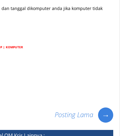
 dan tanggal dikomputer anda jika komputer tidak
P | KOMPUTER
hui Kerusakan Seputar Baterai CMOS, apa Akibat Baterai CMOS Habis Atau Rusak?, Cara ganti
Cara ganti baterai CMOS bagi pemula, panduan Cara ganti baterai CMOS. tutorial Cara ganti
→
Posting Lama
el
OM Kris
Lainnya :