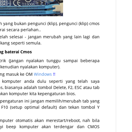
 yang bukan pengunci (klip), pengunci (klip) cmos
ai secara perlahan..
lah selesai - jangan merubah yang lain lagi dan
akang seperti semula.
ang baterai Cmos
rik (Jangan nyalakan tunggu sampai beberapa
u kenudian nyalakan komputer).
sung masuk ke OM
Windows
!!
 komputer anda dulu seperti yang telah saya
s, biasanya adalah tombol Delete, F2, ESC atau tab
kan komputer kita kepengaturan bios.
u pengaturan ini jangan memilih/merubah tab yang
 F10 (setup optimal default) dan tekan tombol Y
mputer otomatis akan merestart/reboot, nah bila
nyi beep komputer akan terdengar dan CMOS