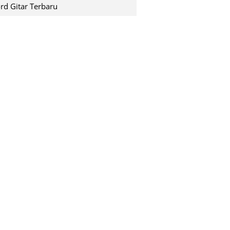
shuting down pada saat k...
rd Gitar Terbaru