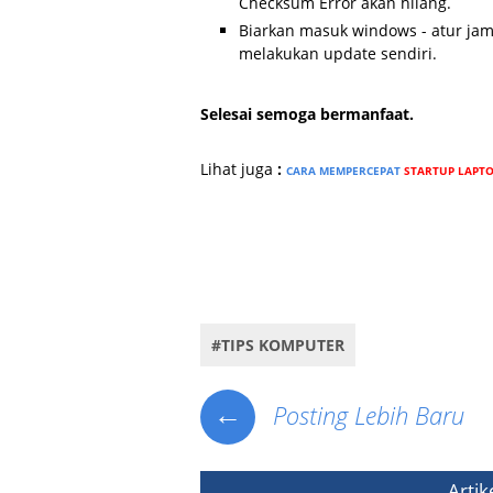
Checksum Error akan hilang.
Biarkan masuk windows - atur jam
melakukan update sendiri.
Selesai semoga bermanfaat.
Lihat juga
:
CARA MEMPERCEPAT
STARTUP LAPTO
Tags : Mengganti Baterai BIOS / CMOS Komputer Desktop, Mengeta
baterai CMOS yang aman, Cara ganti baterai CMOS dengan mudah, 
baterai CMOS.
#TIPS KOMPUTER
←
Posting Lebih Baru
Artik