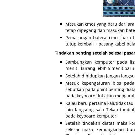
Masukan cmos yang baru dari arah
tetap dipegang dan masukan bater
Pemasangan baterai cmos baru te
tutup kembali + pasang kabel bel
Tindakan penting setelah selesai pas
Sambungkan komputer pada list
menit - kurang lebih 5 menit bar
Setelah dihidupkan jangan lang
Masuk kepengaturan bios pada
sebutkan pada point penting diata
pada keyboard. ini akan mengarah
Kalau baru pertama kali/tidak ta
lain langsung saja Tekan tombol
pada keyboard komputer.
Setelah tindakan diatas maka ko
selesai maka kemungkinan bu