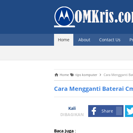
Home
About
Contact Us
P
Home
tips komputer
Cara Mengganti B
Cara Mengganti Baterai 
Kali
Share
DIBAGIKAN
Baca Juga
: