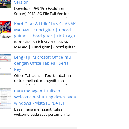
Version
Download PES (Pro Evolution
Soccer) 2013 ISO File Full Version -
Pro Evolution Soccer 2013 adalah
Kord Gitar & Lirik SLANK - ANAK
versi terbaru dari permainan
pertandinga...
MALAM | Kunci gitar | Chord
guitar | Chord gitar | Lirik Lagu
Kord Gitar & Lirik SLANK - ANAK
MALAM | Kunci gitar | Chord guitar
| Chord gitar | Lirik Lagu G D Em
Lengkapi Microsoft Office-mu
Kubaru keluar malam Setelah sun...
dengan Office Tab Full Serial
Key
Office Tab adalah Tool tambahan
untuk melihat, mengedit dan
mengelola dokumen, Microsoft
Cara mengganti Tulisan
Office baik pada microsoft Word,
Excel, Powerpoint...
Welcome & Shutting down pada
windows 7/vista [UPDATE]
Bagaimana mengganti tulisan
welcome pada saat pertama kita
menghidupkan laptop atau
komputer serta merubah tulisan