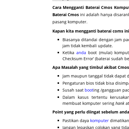
Cara Mengganti Baterai Cmos Komp
Baterai Cmos
ini adalah hanya disara
pasang komputer.
Kapan kita mengganti baterai coms in
Biasanya ditandai dengan jam pad
jam tidak kembali update.
Ketika
anda
boot (mulai) komput
Checksum Error’ (baterai sudah ben
Apa Masalah yang timbul akibat Cmos
Jam maupun tanggal tidak dapat d
Pengaturan bios tidak bisa disimp
Susah saat
boot
ing /gangguan pad
Dalam kasus tertentu kerusaka
membuat komputer sering
hank
at
Point yang perlu diingat sebelum anda
Pastikan daya
komputer
dimatikan
Jangan lepaskan colokan yang tida