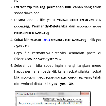
Kb)
Extract zip file reg permanen klik kanan
yang telah
sobat download
Disana ada 3 file yaitu
TAMBAH HAPUS PERMANEN KLIK
.reg
,
Permantly-Delete.vbs
dan
KANAN
HILANGKAN HAPUS
reg
PERMANEN KLIK KANAN.
Sobat klik
.reg
- klik
yes
TAMBAH
HAPUS
PERMANEN KLIK KANAN
- yes - OK
Copy file Permantly-Delete.vbs kemudian paste di
folder
C:\Windows\System32
Selesai dan bila sobat ingin menghilangkan menu
hapus permanen pada klik kanan sobat silahkan sobat
klik
.reg
yang telah
HILANGKAN HAPUS PERMANEN KLIK KANAN
didownload diatas
klik yes - yes - OK.