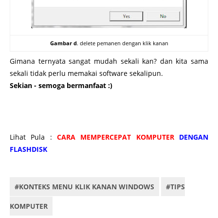
Gambar d
. delete pemanen dengan klik kanan
Gimana ternyata sangat mudah sekali kan? dan kita sama
sekali tidak perlu memakai software sekalipun.
Sekian - semoga bermanfaat :)
cara agar file, data yang terhapus tidak bisa dikembalikan, cara hapus permanen windows 7, cara
hapus file permanen windows xp, cara hapus data secara permanen windows 7 tanpa software.
cara mudah hapus file/data secara permanen tanpa software
Lihat Pula :
CARA MEMPERCEPAT KOMPUTER
DENGAN
FLASHDISK
#KONTEKS MENU KLIK KANAN WINDOWS
#TIPS
KOMPUTER