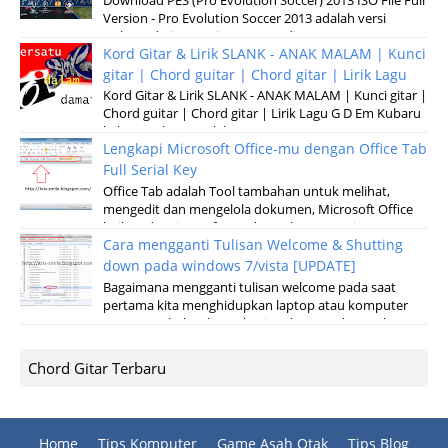
Download PES (Pro Evolution Soccer) 2013 ISO File Full
Version - Pro Evolution Soccer 2013 adalah versi
terbaru dari permainan pertandinga...
Kord Gitar & Lirik SLANK - ANAK MALAM | Kunci
gitar | Chord guitar | Chord gitar | Lirik Lagu
Kord Gitar & Lirik SLANK - ANAK MALAM | Kunci gitar |
Chord guitar | Chord gitar | Lirik Lagu G D Em Kubaru
keluar malam Setelah sun...
Lengkapi Microsoft Office-mu dengan Office Tab
Full Serial Key
Office Tab adalah Tool tambahan untuk melihat,
mengedit dan mengelola dokumen, Microsoft Office
baik pada microsoft Word, Excel, Powerpoint...
Cara mengganti Tulisan Welcome & Shutting
down pada windows 7/vista [UPDATE]
Bagaimana mengganti tulisan welcome pada saat
pertama kita menghidupkan laptop atau komputer
serta merubah tulisan shuting down pada saat k...
Chord Gitar Terbaru
Home
Tips Komputer
Game Asah Otak
Tips Blog