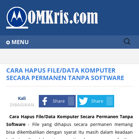
Sear
MENU
ch
for:
Home
Home
Konteks Menu klik kanan windows
tips komputer
CARA HAPUS FILE/DATA KOMPUTER SECARA PERMANEN TANPA SOFTWARE
About
CARA HAPUS FILE/DATA KOMPUTER
SECARA PERMANEN TANPA SOFTWARE
Contact Us
Privacy Policy
Kali
Share
Share
Disclaimer
DIBAGIKAN
Cara Hapus File/Data Komputer Secara Permanen Tanpa
Software
- File yang dihapus secara permanen memang
bisa dikembalikan dengan syarat itu masih dalam keadaan