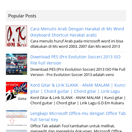
Popular Posts
Cara Menulis Arab Dengan Harakat di Ms Word
(Keyboard Shortcut Harakat arab)
Cara menulis huruf Arab pada microsoft word ini bisa
dilakukan di Ms word 2003, 2007 dan Ms word 2013
windows XP, Windows 7 dan windows v...
Download PES (Pro Evolution Soccer) 2013 ISO
File Full Version
Download PES (Pro Evolution Soccer) 2013 ISO File Full
Version - Pro Evolution Soccer 2013 adalah versi
terbaru dari permainan pertandinga...
Kord Gitar & Lirik SLANK - ANAK MALAM | Kunci
gitar | Chord guitar | Chord gitar | Lirik Lagu
Kord Gitar & Lirik SLANK - ANAK MALAM | Kunci gitar |
Chord guitar | Chord gitar | Lirik Lagu G D Em Kubaru
keluar malam Setelah sun...
Lengkapi Microsoft Office-mu dengan Office Tab
Full Serial Key
Office Tab adalah Tool tambahan untuk melihat,
mengedit dan mengelola dokumen, Microsoft Office