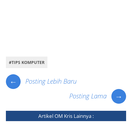
windows vista, windows 8, cara memerbaiki is missing Press Ctrl+Alt+Del to
Restart windows windows 7, windows vista, windows 8, Cara Perbaikan Error NTLDR missing pada
windows xp/ windows xp 2000/ windows xp 2003/ windows xp sata, Cara Perbaikan Error
BOOTMGR windows windows 7, windows vista, windows 8, cara memerbaiki NTLDR missing pada
windows xp/ windows xp 2000/ windows xp 2003/ windows xp sata.
#TIPS KOMPUTER
←
Posting Lebih Baru
→
Posting Lama
Artikel
OM Kris
Lainnya :