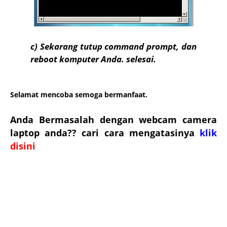
c)
Sekarang tutup command prompt, dan
reboot komputer Anda. selesai.
Selamat mencoba
semoga bermanfaat.
Anda Bermasalah dengan webcam camera
laptop anda?? cari cara mengatasinya
klik
disini
Key word : Perbaiki Bootmgr hilang | BOOTMGR is missing Press Ctrl+Alt+Del to Restart, cara
memerbaiki Bootmgr hilang pada windows xp/ windows xp 2000/ windows xp 2003/ windows xp
sata, cara memerbaiki is missing Press Ctrl+Alt+Del to Restart windows xp/ windows xp
2000/ windows xp 2003/ windows xp sata, cara memerbaiki Bootmgr hilang pada windows 7,