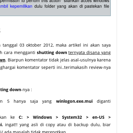
d permisson to perfom this action" silahkan acces windows
ambil kepemilikan
dulu folder yang akan di pastekan file
2
anggal 03 oktober 2012, maka artikel ini akan saya
ah cara mengganti
shutting down
ternyata disana yang
own
. Biarpun komentator tidak jelas asal-usulnya karena
argai komentator seperti ini..terimakasih review-nya
tting down
-nya :
dan 5 hanya saja yang
winlogon.exe.mui
diganti
ahkan ke
C: > Windows > System32 > en-US >
i.
ingat!! yang asli di copy atau di backup dulu, biar
gi/ ada masalah tidak merepotkan.