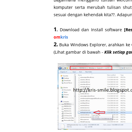
komputer serta merubah tulisan shu
sesuai dengan kehendak kita??. Adapun
1
.
Download dan Install software
[
Re
om
kris
2.
Buka Windows Explorer, arahkan ke
(Lihat gambar di bawah -
Klik setiap g