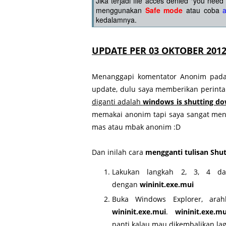
Jika terjadi file acces denied "you nee
menggunakan
Safe mode
atau coba
kedalamnya.
UPDATE PER 03 OKTOBER 201
Menanggapi komentator Anonim pada t
update, dulu saya memberikan perint
diganti adalah
windows is shutting d
memakai anonim tapi saya sangat mengh
mas atau mbak anonim :D
Dan inilah cara
mengganti tulisan Shu
Lakukan langkah 2, 3, 4 
dengan
wininit.exe.mui
Buka Windows Explorer, ar
wininit.exe.mui
.
wininit.exe.mu
nanti kalau mau dikembalikan la