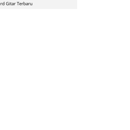
shuting down pada saat k...
rd Gitar Terbaru