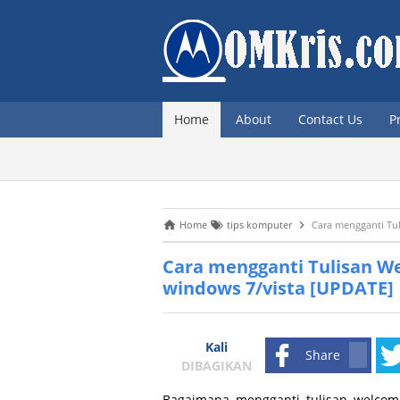
Home
About
Contact Us
P
Home
tips komputer
Cara mengganti Tu
Cara mengganti Tulisan W
windows 7/vista [UPDATE]
Kali
Share
DIBAGIKAN
Bagaimana mengganti tulisan welcom