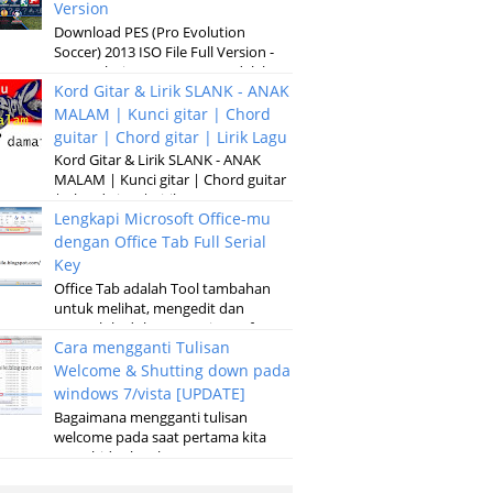
Version
Download PES (Pro Evolution
Soccer) 2013 ISO File Full Version -
Pro Evolution Soccer 2013 adalah
Kord Gitar & Lirik SLANK - ANAK
versi terbaru dari permainan
pertandinga...
MALAM | Kunci gitar | Chord
guitar | Chord gitar | Lirik Lagu
Kord Gitar & Lirik SLANK - ANAK
MALAM | Kunci gitar | Chord guitar
| Chord gitar | Lirik Lagu G D Em
Lengkapi Microsoft Office-mu
Kubaru keluar malam Setelah sun...
dengan Office Tab Full Serial
Key
Office Tab adalah Tool tambahan
untuk melihat, mengedit dan
mengelola dokumen, Microsoft
Cara mengganti Tulisan
Office baik pada microsoft Word,
Excel, Powerpoint...
Welcome & Shutting down pada
windows 7/vista [UPDATE]
Bagaimana mengganti tulisan
welcome pada saat pertama kita
menghidupkan laptop atau
komputer serta merubah tulisan