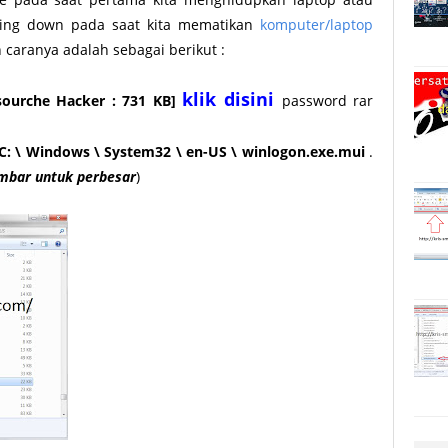
ting down pada saat kita mematikan
komputer/laptop
 caranya adalah sebagai berikut :
klik
disini
sourche Hacker : 731 KB]
password rar
C: \ Windows \ System32 \ en-US \ winlogon.exe.mui
.
ambar untuk perbesar
)