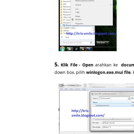
5.
Klik File - Open
arahkan ke
docum
down box, pilih
winlogon.exe.mui file
,