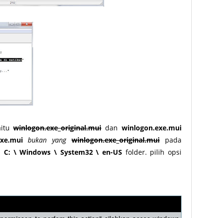
aitu
winlogon.exe_original.mui
dan
winlogon.exe.mui
exe.mui
bukan yang
winlogon.exe_original.mui
pada
am
C: \ Windows \ System32 \ en-US
folder. pilih opsi