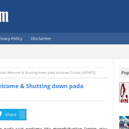
rivacy Policy
Disclaimer
Pop
lisan Welcome & Shutting down pada windows 7/vista [UPDATE]
elcome & Shutting down pada
Share
e pada saat pertama kita menghidupkan laptop atau