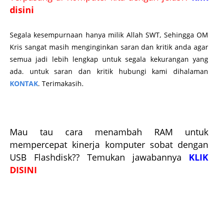
disini
Segala kesempurnaan hanya milik Allah SWT, Sehingga OM
Kris sangat masih menginginkan saran dan kritik anda agar
semua jadi lebih lengkap untuk segala kekurangan yang
ada. untuk saran dan kritik hubungi kami dihalaman
KONTAK
. Terimakasih.
Mau tau cara menambah RAM untuk
mempercepat kinerja komputer sobat dengan
USB Flashdisk?? Temukan jawabannya
KLIK
DISINI
Searching keyword : DX DIAG, Dowload directX 10 for win 7, Download gratis directx 3D 10
windows 7,
Download gratis directx 10 windows 7,
Download gratis DX Diag 10 windows 7,
directX
11, VGA intel HD 3000, EXTREAM, OPTIMALISASI GRAFIS LAPTOP, KOMPUTER, PC, download direct