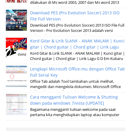
dilakukan di Ms word 2003, 2007 dan Ms word 2013
windows XP, Windows 7 dan windows v...
Download PES (Pro Evolution Soccer) 2013 ISO
File Full Version
Download PES (Pro Evolution Soccer) 2013 ISO File Full
Version - Pro Evolution Soccer 2013 adalah versi
terbaru dari permainan pertandinga...
Kord Gitar & Lirik SLANK - ANAK MALAM | Kunci
gitar | Chord guitar | Chord gitar | Lirik Lagu
Kord Gitar & Lirik SLANK - ANAK MALAM | Kunci gitar |
Chord guitar | Chord gitar | Lirik Lagu G D Em Kubaru
keluar malam Setelah sun...
Lengkapi Microsoft Office-mu dengan Office Tab
Full Serial Key
Office Tab adalah Tool tambahan untuk melihat,
mengedit dan mengelola dokumen, Microsoft Office
baik pada microsoft Word, Excel, Powerpoint...
Cara mengganti Tulisan Welcome & Shutting
down pada windows 7/vista [UPDATE]
Bagaimana mengganti tulisan welcome pada saat
pertama kita menghidupkan laptop atau komputer
serta merubah tulisan shuting down pada saat k...