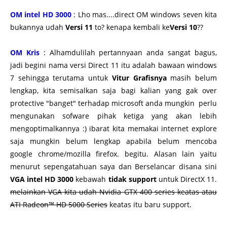
OM intel HD 3000
: Lho mas....direct OM windows seven kita
bukannya udah
Versi 11
to? kenapa kembali ke
Versi 10
??
OM Kris
: Alhamdulilah pertannyaan anda sangat bagus,
jadi begini nama versi Direct 11 itu adalah bawaan windows
7 sehingga terutama untuk
Vitur Grafisnya
masih belum
lengkap, kita semisalkan saja bagi kalian yang gak over
protective "banget" terhadap microsoft anda mungkin perlu
mengunakan sofware pihak ketiga yang akan lebih
mengoptimalkannya :) ibarat kita memakai internet explore
saja mungkin belum lengkap apabila belum mencoba
google chrome/mozilla firefox. begitu. Alasan lain yaitu
menurut sepengatahuan saya dan Berselancar disana sini
VGA intel HD 3000
kebawah
tidak support
untuk DirectX 11.
melainkan VGA kita udah Nvidia GTX 400 series keatas atau
ATI Radeon™ HD 5000 Series
keatas itu baru support.