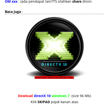
OM xxx
: (ada pendapat lain???) silahkan
share
disini.
Baca Juga
:
Dowload
directX 10
windows 7
.
(size 96 Mb)
Klik
SKIPAD
pojok kanan atas