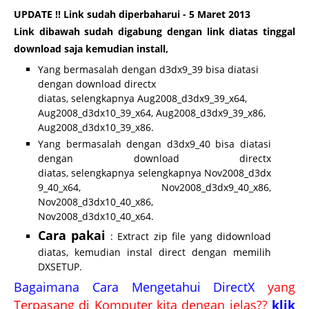
UPDATE !! Link sudah diperbaharui - 5 Maret 2013
Link dibawah sudah digabung dengan link diatas tinggal
download saja kemudian install,
Yang bermasalah dengan d3dx9_39 bisa diatasi
dengan download directx
diatas, selengkapnya Aug2008_d3dx9_39_x64,
Aug2008_d3dx10_39_x64, Aug2008_d3dx9_39_x86,
Aug2008_d3dx10_39_x86.
Yang bermasalah dengan d3dx9_40 bisa diatasi
dengan download directx
diatas, selengkapnya selengkapnya Nov2008_d3dx
9_40_x64, Nov2008_d3dx9_40_x86,
Nov2008_d3dx10_40_x86,
Nov2008_d3dx10_40_x64.
Cara pakai
: Extract zip file yang didownload
diatas, kemudian instal direct dengan memilih
DXSETUP.
Bagaimana Cara Mengetahui DirectX
yang
Terpasang di Komputer kita dengan jelas??
klik