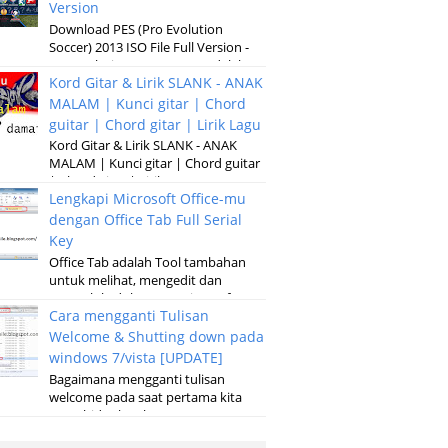
Version
Download PES (Pro Evolution
Soccer) 2013 ISO File Full Version -
Pro Evolution Soccer 2013 adalah
Kord Gitar & Lirik SLANK - ANAK
versi terbaru dari permainan
pertandinga...
MALAM | Kunci gitar | Chord
guitar | Chord gitar | Lirik Lagu
Kord Gitar & Lirik SLANK - ANAK
MALAM | Kunci gitar | Chord guitar
| Chord gitar | Lirik Lagu G D Em
Lengkapi Microsoft Office-mu
Kubaru keluar malam Setelah sun...
dengan Office Tab Full Serial
Key
Office Tab adalah Tool tambahan
untuk melihat, mengedit dan
mengelola dokumen, Microsoft
Cara mengganti Tulisan
Office baik pada microsoft Word,
Excel, Powerpoint...
Welcome & Shutting down pada
windows 7/vista [UPDATE]
Bagaimana mengganti tulisan
welcome pada saat pertama kita
menghidupkan laptop atau
komputer serta merubah tulisan