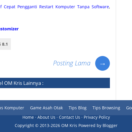
tif Cepat Pengganti Restart Komputer Tanpa Software
,
ustomizer
 8.1
→
Posting Lama
el
OM Kris
Lainnya :
ps Komputer
Game Asah Otak
Tips Blog
Tips Browsing
Go
Home
·
About Us
·
Contact Us
·
Privacy Policy
Copyright ©
2013-
2026 OM Kris
Powered by
Blogger