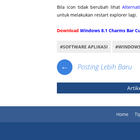
Bila icon tidak berubah lihat
Alterna
untuk melakukan restart explorer lagi.
Download
Windows 8.1 Charms Bar C
#SOFTWARE APLIKASI
#WINDOWS
←
Posting Lebih Baru
Artik
Home
Ti