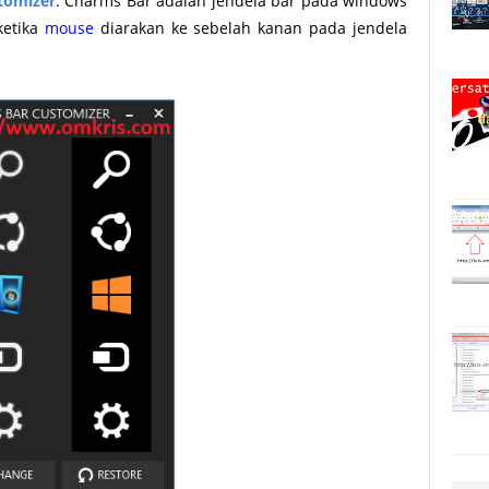
tomizer
. Charms Bar adalah jendela bar pada windows
ketika
mouse
diarakan ke sebelah kanan pada jendela