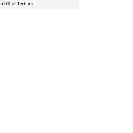
shuting down pada saat k...
rd Gitar Terbaru