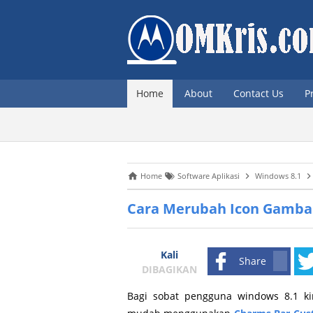
Home
About
Contact Us
P
Home
Software Aplikasi
Windows 8.1
Cara Merubah Icon Gamba
Kali
Share
DIBAGIKAN
Bagi sobat pengguna windows 8.1 k