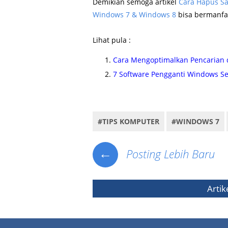
Demikian semoga artikel
Cara Hapus Sar
Windows 7 & Windows 8
bisa bermanfa
Lihat pula :
Cara Mengoptimalkan Pencarian d
7 Software Pengganti Windows Se
Cara hapus berkas pencarian di explorer windows, cara hapus je
#TIPS KOMPUTER
#WINDOWS 7
←
Posting Lebih Baru
Artik