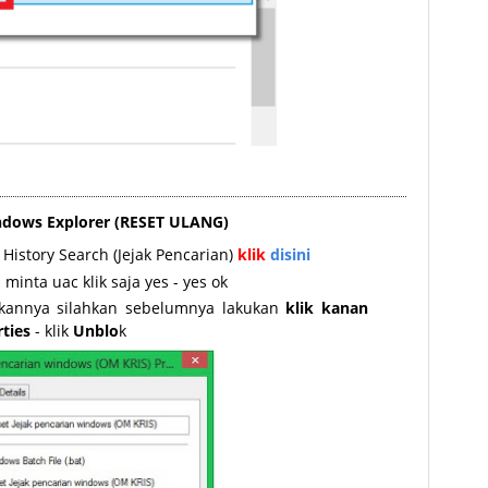
ndows Explorer (RESET ULANG)
 History Search (Jejak Pencarian)
klik
disini
i minta uac klik saja yes - yes ok
kannya silahkan sebelumnya lakukan
klik kanan
ties
- klik
Unblo
k