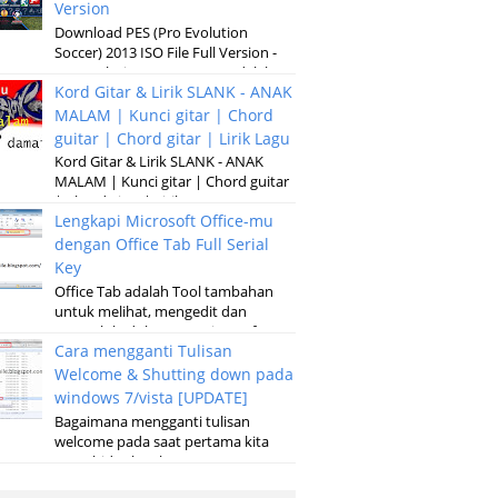
Version
Download PES (Pro Evolution
Soccer) 2013 ISO File Full Version -
Pro Evolution Soccer 2013 adalah
Kord Gitar & Lirik SLANK - ANAK
versi terbaru dari permainan
pertandinga...
MALAM | Kunci gitar | Chord
guitar | Chord gitar | Lirik Lagu
Kord Gitar & Lirik SLANK - ANAK
MALAM | Kunci gitar | Chord guitar
| Chord gitar | Lirik Lagu G D Em
Lengkapi Microsoft Office-mu
Kubaru keluar malam Setelah sun...
dengan Office Tab Full Serial
Key
Office Tab adalah Tool tambahan
untuk melihat, mengedit dan
mengelola dokumen, Microsoft
Cara mengganti Tulisan
Office baik pada microsoft Word,
Excel, Powerpoint...
Welcome & Shutting down pada
windows 7/vista [UPDATE]
Bagaimana mengganti tulisan
welcome pada saat pertama kita
menghidupkan laptop atau
komputer serta merubah tulisan