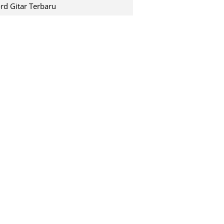
shuting down pada saat k...
rd Gitar Terbaru