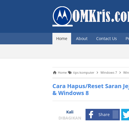
Home
About
Contact Us
P
Home
tips komputer
Windows 7
Win
Cara Hapus/Reset Saran Je
& Windows 8
Kali
Share
DIBAGIKAN