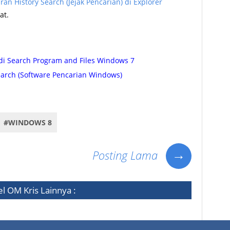
an History Search (Jejak Pencarian) di Explorer
at.
i Search Program and Files Windows 7
arch (Software Pencarian Windows)
jak bekas pencarian di file wxplorer, cara reset ulang history search explorer windows
#WINDOWS 8
→
Posting Lama
el
OM Kris
Lainnya :