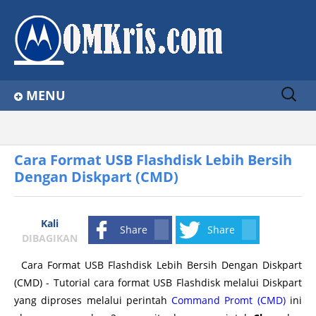
Sear
MENU
ch
for:
Home
Home
tips komputer
Windows 7
Windows Vista
Cara Format USB Flashdisk Lebih Bersih Dengan Diskpart (CMD)
About
Cara Format USB Flashdisk Lebih Bersih
Dengan Diskpart (CMD)
Contact Us
Privacy Policy
Kali
Share
Share
Disclaimer
DIBAGIKAN
Cara Format USB Flashdisk Lebih Bersih Dengan Diskpart
(CMD) - Tutorial cara format USB Flashdisk melalui Diskpart
yang diproses melalui perintah
Command Promt (CMD)
ini