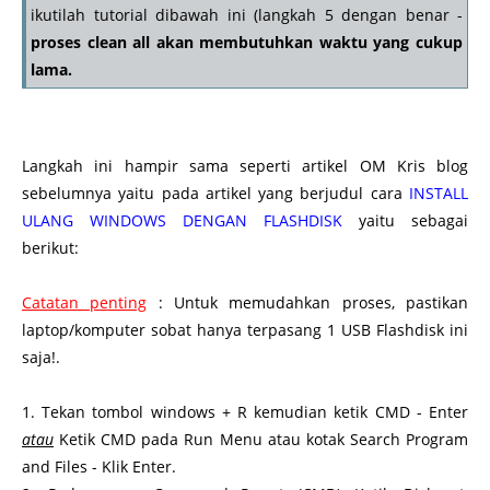
ikutilah tutorial dibawah ini (langkah 5 dengan benar -
proses clean all akan membutuhkan waktu yang cukup
lama.
http://www.omkris.com/2012/11/cara-format-usb-flashdisk-
lebih-bersih.html
Langkah ini hampir sama seperti artikel OM Kris blog
sebelumnya yaitu pada artikel yang berjudul cara
INSTALL
ULANG WINDOWS DENGAN FLASHDISK
yaitu sebagai
berikut:
Catatan penting
: Untuk memudahkan proses, pastikan
laptop/komputer sobat hanya terpasang 1 USB Flashdisk ini
saja!.
1. Tekan tombol windows + R kemudian ketik CMD - Enter
atau
Ketik CMD pada Run Menu atau kotak Search Program
and Files - Klik Enter.