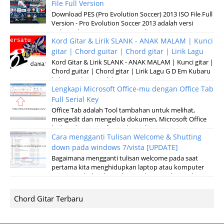
File Full Version
Download PES (Pro Evolution Soccer) 2013 ISO File Full
Version - Pro Evolution Soccer 2013 adalah versi
terbaru dari permainan pertandinga...
Kord Gitar & Lirik SLANK - ANAK MALAM | Kunci
gitar | Chord guitar | Chord gitar | Lirik Lagu
Kord Gitar & Lirik SLANK - ANAK MALAM | Kunci gitar |
Chord guitar | Chord gitar | Lirik Lagu G D Em Kubaru
keluar malam Setelah sun...
Lengkapi Microsoft Office-mu dengan Office Tab
Full Serial Key
Office Tab adalah Tool tambahan untuk melihat,
mengedit dan mengelola dokumen, Microsoft Office
baik pada microsoft Word, Excel, Powerpoint...
Cara mengganti Tulisan Welcome & Shutting
down pada windows 7/vista [UPDATE]
Bagaimana mengganti tulisan welcome pada saat
pertama kita menghidupkan laptop atau komputer
serta merubah tulisan shuting down pada saat k...
Chord Gitar Terbaru