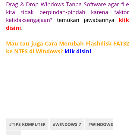
Drag & Drop Windows Tanpa Software agar file
kita tidak berpindah-pindah karena faktor
ketidaksengajaan?
temukan jawabannya
klik
disini
.
Mau tau juga Cara Merubah Flashdisk FAT32
ke NTFS di Windows?
klik disini
Key word : cara format usb flshdisk, cara format usb flashdisk yang rusak, cara menjalankan
perintah clean dan clean all pada windows, cara agar flasdisk menjadi bersih seperi baru beli,
cara membersihkan flashdisk dengan maksimal, cara membersihkan flashdisk lebih dalam, cara
format flashdisk secara maksimal, mengatasi usb flashdisk yang rusak, flashdisk error, cara
membersihkan file flashdik secara permanen,
format usb yang susah karena virus,Cara
Memformat Flashdisk Yang Susah di Format karena virus, cara format flashdisk ynag membandel
karena virus, format virus usb yang membandel, menghilangkan virus dengan format usb.
#TIPS KOMPUTER
#WINDOWS 7
#WINDOWS