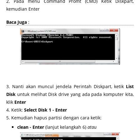
2. Pada menu Command Promt (CMD) Ketik Diskpart,
kemudian Enter
Baca Juga
:
http://www.omkris.com/2012/11/cara-format-usb-flashdisk-
lebih-bersih.html
3. Nanti akan muncul jendela Perintah Diskpart, ketik
List
Disk
untuk melihat Disk drive yang ada pada komputer kita,
klik
Enter
4. Ketik:
Select Disk 1 - Enter
5. Kemudian hapus partisi dengan cara ketik:
clean - Enter
(lanjut kelangkah 6)
atau