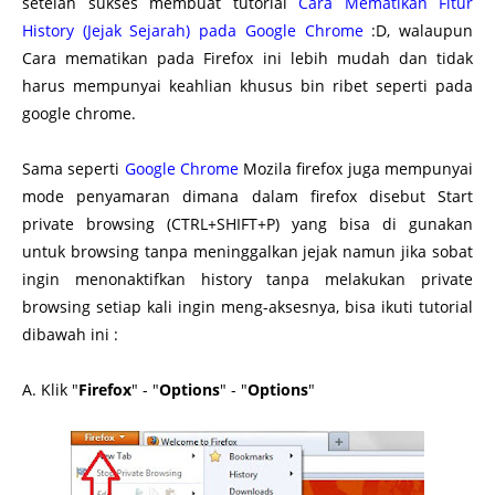
setelah sukses membuat tutorial
Cara Mematikan Fitur
History (Jejak Sejarah) pada Google Chrome
:D, walaupun
Cara mematikan pada Firefox ini lebih mudah dan tidak
harus mempunyai keahlian khusus bin ribet seperti pada
google chrome.
Sama seperti
Google Chrome
Mozila firefox juga mempunyai
mode penyamaran dimana dalam firefox disebut Start
private browsing (CTRL+SHIFT+P) yang bisa di gunakan
untuk browsing tanpa meninggalkan jejak namun jika sobat
ingin menonaktifkan history tanpa melakukan private
browsing setiap kali ingin meng-aksesnya, bisa ikuti tutorial
dibawah ini :
A. Klik "
Firefox
" - "
Options
" - "
Options
"