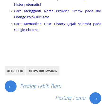
history otomatis]
Cara Mengganti Nama Browser Firefox pada Bar
Orange Pojok Kiri Atas
Cara Mematikan Fitur History (Jejak sejarah) pada
Google Chrome
Cara disable jejak history browser firefox, cara nonaktifkan jejak history firefox secara permanen,
cara menghapus jejak history firefox secara permanen tanpa software, cara menghilangkan jejak
history firefox selamanya, cara mematikan jejak peramban firefox, disable jejak peramban history
firefox
#FIREFOX
#TIPS BROWSING
←
Posting Lebih Baru
→
Posting Lama