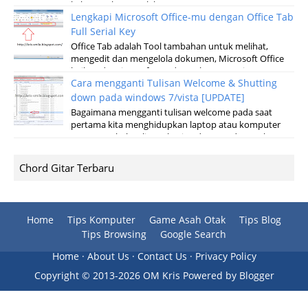
keluar malam Setelah sun...
Lengkapi Microsoft Office-mu dengan Office Tab
Full Serial Key
Office Tab adalah Tool tambahan untuk melihat,
mengedit dan mengelola dokumen, Microsoft Office
baik pada microsoft Word, Excel, Powerpoint...
Cara mengganti Tulisan Welcome & Shutting
down pada windows 7/vista [UPDATE]
Bagaimana mengganti tulisan welcome pada saat
pertama kita menghidupkan laptop atau komputer
serta merubah tulisan shuting down pada saat k...
Chord Gitar Terbaru
Home
Tips Komputer
Game Asah Otak
Tips Blog
Tips Browsing
Google Search
Home
·
About Us
·
Contact Us
·
Privacy Policy
Copyright ©
2013-
2026 OM Kris
Powered by
Blogger