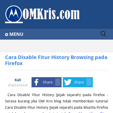
Sear
MENU
ch
for:
Home
Home
Firefox
Tips Browsing
Cara Disable Fitur History Browsing pada Firefox
About
Cara Disable Fitur History Browsing pada
Firefox
Contact Us
Privacy Policy
Kali
Share
Share
Disclaimer
DIBAGIKAN
Cara Disable Fitur History (Jejak sejarah) pada Firefox -
Serasa kurang jika OM Kris blog tidak memberikan tutorial
Cara Disable Fitur History (Jejak sejarah) pada Mozilla Firefox