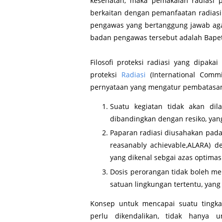
kesehatan, maka pemakaian radiasi p
berkaitan dengan pemanfaatan radias
pengawas yang bertanggung jawab agar 
badan pengawas tersebut adalah Bape
Filosofi proteksi radiasi yang dipaka
proteksi
Radiasi
(International Comm
pernyataan yang mengatur pembatasan do
Suatu kegiatan tidak akan dil
dibandingkan dengan resiko, yang 
Paparan radiasi diusahakan pada 
reasanably achievable,ALARA) 
yang dikenal sebgai azas optimas
Dosis perorangan tidak boleh m
satuan lingkungan tertentu, yang 
Konsep untuk mencapai suatu tingk
perlu dikendalikan, tidak hanya 