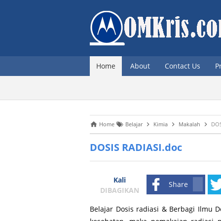
Home
About
Contact Us
P
Home
Belajar
Kimia
Makalah
DOS
DOSIS RADIASI.doc
Kali
Share
DIBAGIKAN
Belajar Dosis radiasi & Berbagi Ilmu 