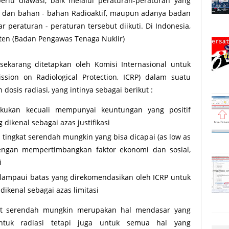
erlu diawasi, baik melalui peraturan-peraturan yang
i dan bahan - bahan Radioaktif, maupun adanya badan
peraturan - peraturan tersebut diikuti. Di Indonesia,
ten (Badan Pengawas Tenaga Nuklir)
i sekarang ditetapkan oleh Komisi Internasional untuk
ission on Radiological Protection, ICRP) dalam suatu
sis radiasi, yang intinya sebagai berikut :
akukan kecuali mempunyai keuntungan yang positif
dikenal sebagai azas justifikasi
tingkat serendah mungkin yang bisa dicapai (as low as
dengan mempertimbangkan faktor ekonomi dan sosial,
i
elampaui batas yang direkomendasikan oleh ICRP untuk
dikenal sebagai azas limitasi
at serendah mungkin merupakan hal mendasar yang
untuk radiasi tetapi juga untuk semua hal yang