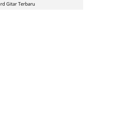
shuting down pada saat k...
rd Gitar Terbaru