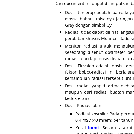
Dari document ini dapat disimpulkan b
Dosis terserap adalah banyakny
massa bahan, misalnya jaringan
Gray dengan simbol Gy
Radiasi tidak dapat dilihat lan
peralatan khusus Monitor Radiasi
Monitor radiasi untuk mengukur
seseorang disebut dosimeter pe
radiasi atau laju dosis disuatu a
Dosis Ekivalen adalah dosis ters
faktor bobot-radiasi ini berlaia
kemampuan radiasi tersebut untu
Dosis radiasi yang diterima oleh 
maupun dari radiasi buatan man
kedokteran)
Dosis Radiasi alam
Radiasi kosmik : Pada permu
0,4 mSv (40 mrem) per tahun
Kerak
bumi
: Secara rata-rat
tahun dari radiasi gamma