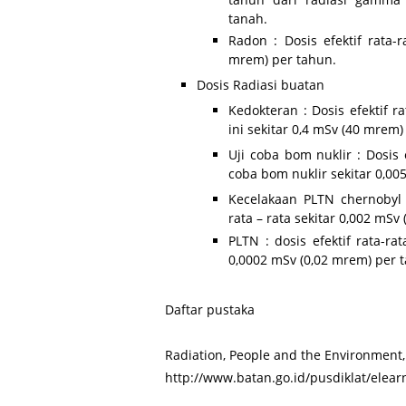
tanah.
Radon : Dosis efektif rata-
mrem) per tahun.
Dosis Radiasi buatan
Kedokteran : Dosis efektif r
ini sekitar 0,4 mSv (40 mrem)
Uji coba bom nuklir : Dosis e
coba bom nuklir sekitar 0,00
Kecelakaan PLTN chernobyl 
rata – rata sekitar 0,002 mSv
PLTN : dosis efektif rata-rat
0,0002 mSv (0,02 mrem) per 
Daftar pustaka
Radiation, People and the Environment, 
http://www.batan.go.id/pusdiklat/elear
Key word : KONSEP DOSIS RADIASI, makalah Dosis radiasi, Dosis 