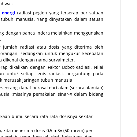
ahwa :
a
energi
radiasi pegion yang terserap per satuan
 tubuh manusia. Yang dinyatakan dalam satuan
gsung dengan panca indera melainkan menggunakan
.
 jumlah radiasi atau dosis yang diterima oleh
rorangan, sedangkan untuk mengukur kecepatan
rea dikenal dengan nama survaimeter.
erap dikalikan dengan Faktor Bobot-Radiasi. Nilai
nan untuk setiap jenis radiasi, bergantung pada
k merusak jaringan tubuh manusia
seseorang dapat berasal dari alam (secara alamiah)
usia (misalnya pemakaian sinar-X dalam bidang
kaan bumi, secara rata-rata dosisnya sekitar
a, kita menerima dosis 0,5 mSv (50 mrem) per
 alamiah yang berasal dari bebatuan dan