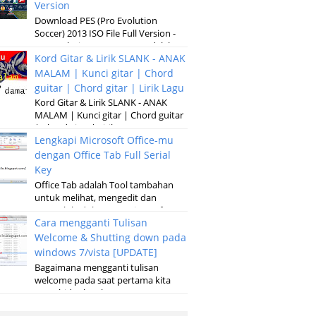
Version
Download PES (Pro Evolution
Soccer) 2013 ISO File Full Version -
Pro Evolution Soccer 2013 adalah
Kord Gitar & Lirik SLANK - ANAK
versi terbaru dari permainan
pertandinga...
MALAM | Kunci gitar | Chord
guitar | Chord gitar | Lirik Lagu
Kord Gitar & Lirik SLANK - ANAK
MALAM | Kunci gitar | Chord guitar
| Chord gitar | Lirik Lagu G D Em
Lengkapi Microsoft Office-mu
Kubaru keluar malam Setelah sun...
dengan Office Tab Full Serial
Key
Office Tab adalah Tool tambahan
untuk melihat, mengedit dan
mengelola dokumen, Microsoft
Cara mengganti Tulisan
Office baik pada microsoft Word,
Excel, Powerpoint...
Welcome & Shutting down pada
windows 7/vista [UPDATE]
Bagaimana mengganti tulisan
welcome pada saat pertama kita
menghidupkan laptop atau
komputer serta merubah tulisan