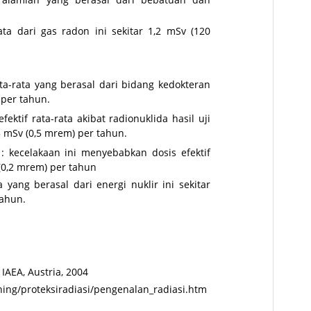
rata dari gas radon ini sekitar 1,2 mSv (120
ata-rata yang berasal dari bidang kedokteran
 per tahun.
fektif rata-rata akibat radionuklida hasil uji
5 mSv (0,5 mrem) per tahun.
: kecelakaan ini menyebabkan dosis efektif
 (0,2 mrem) per tahun
a yang berasal dari energi nuklir ini sekitar
tahun.
IAEA, Austria, 2004
ning/proteksiradiasi/pengenalan_radiasi.htm
radiasi.doc, power point Dosis radiasi, materi Dosis radiasi, pengertian Dosis radiasi,