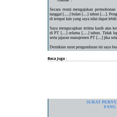
Secara resmi mengajukan permohonan me
tanggal [.....] bulan [....] tahun [....].
di tempat lain yang saya nilai dapat l
Saya mengucapkan terima kasih atas ke
di PT [....] selama [.....] tahun. Tida
serta jajaran manajemen PT [....] jika s
Demikian surat pengunduran ini saya bu
Baca Juga
:
Hor
(Nama L
SURAT PERN
YANG