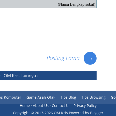
engkap sobat)
urat pengunduran diri yang bagus, contoh surat pengunduran diri kerja, contoh surat
 diri pdf,contoh surat pengunduran diri dalam bahasa inggris, contoh format surat
→
Posting Lama
el
OM Kris
Lainnya :
ps Komputer
Game Asah Otak
Tips Blog
Tips Browsing
Go
Home
·
About Us
·
Contact Us
·
Privacy Policy
Copyright ©
2013-
2026 OM Kris
Powered by
Blogger