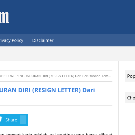
rivacy Policy
Disclaimer
Pop
 SURAT PENGUNDURAN DIRI (RESIGN LETTER) Dari Perusahaan Tempat Kerja
AN DIRI (RESIGN LETTER) Dari
Cho
Share
an tempat kerja adalah hal penting yang harus dibuat