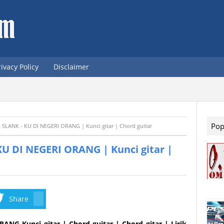
rivacy Policy
Disclaimer
Pop
ik SLANK - KU DI NEGERI ORANG | Kunci gitar | Chord guitar
 KU DI NEGERI ORANG | Kunci gitar |
Share
NG Kunci gitar | Chord guitar | Chord gitar | Lirik