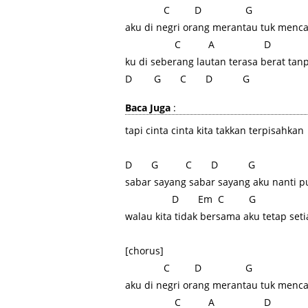
C D G
aku di negri orang merantau tuk menca
C A D
ku di seberang lautan terasa berat tan
D G C D G
Baca Juga
:
tapi cinta cinta kita takkan terpisahkan
D G C D G
sabar sayang sabar sayang aku nanti p
D Em C G
walau kita tidak bersama aku tetap seti
[chorus]
C D G
aku di negri orang merantau tuk menca
C A D