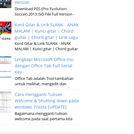
Version
Download PES (Pro Evolution
Soccer) 2013 ISO File Full Version -
Pro Evolution Soccer 2013 adalah
Kord Gitar & Lirik SLANK - ANAK
versi terbaru dari permainan
pertandinga...
MALAM | Kunci gitar | Chord
guitar | Chord gitar | Lirik Lagu
Kord Gitar & Lirik SLANK - ANAK
MALAM | Kunci gitar | Chord guitar
| Chord gitar | Lirik Lagu G D Em
Lengkapi Microsoft Office-mu
Kubaru keluar malam Setelah sun...
dengan Office Tab Full Serial
Key
Office Tab adalah Tool tambahan
untuk melihat, mengedit dan
mengelola dokumen, Microsoft
Cara mengganti Tulisan
Office baik pada microsoft Word,
Excel, Powerpoint...
Welcome & Shutting down pada
windows 7/vista [UPDATE]
Bagaimana mengganti tulisan
welcome pada saat pertama kita
menghidupkan laptop atau
komputer serta merubah tulisan