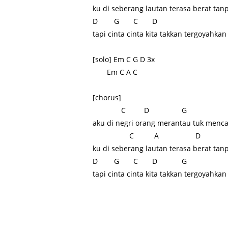
ku di seberang lautan terasa berat tan
D G C D
tapi cinta cinta kita takkan tergoyahkan
[solo] Em C G D 3x
Em C A C
[chorus]
C D G
aku di negri orang merantau tuk menca
C A D
ku di seberang lautan terasa berat tan
D G C D G
tapi cinta cinta kita takkan tergoyahkan