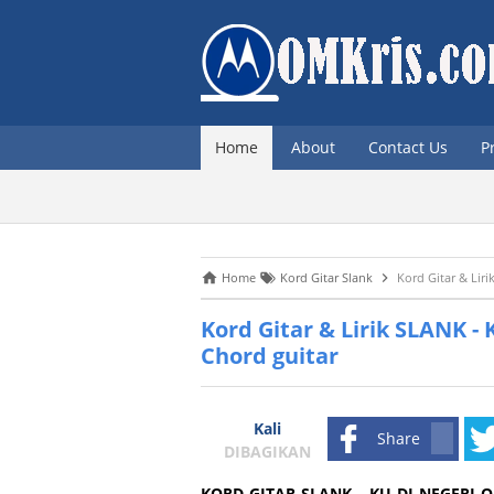
Home
About
Contact Us
P
Home
Kord Gitar Slank
Kord Gitar & Lir
Kord Gitar & Lirik SLANK -
Chord guitar
Kali
Share
DIBAGIKAN
KORD GITAR SLANK - KU DI NEGERI ORA