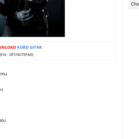
Cho
WNLOAD
KORD GITAR
(File : SRT/NOTEPAD)
kamu
lu
alu