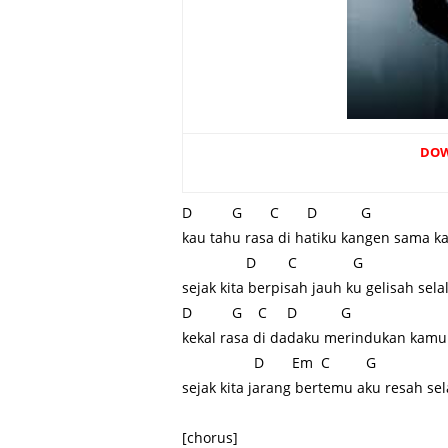
DO
D G C D G
kau tahu rasa di hatiku kangen sama 
D C G
sejak kita berpisah jauh ku gelisah sela
D G C D G
kekal rasa di dadaku merindukan kamu
D Em C G
sejak kita jarang bertemu aku resah sel
[chorus]