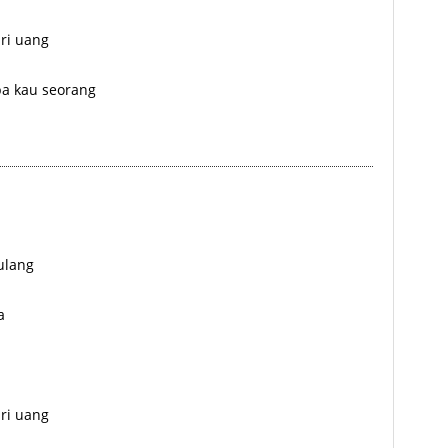
ri uang
pa kau seorang
ulang
a
ri uang