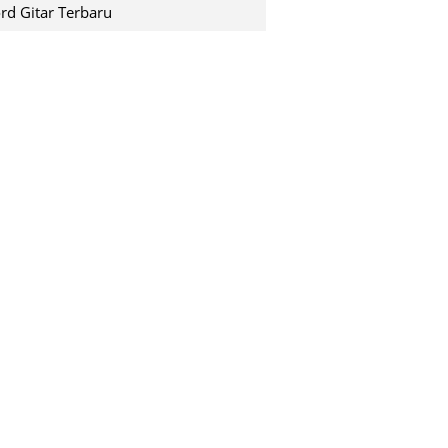
shuting down pada saat k...
rd Gitar Terbaru