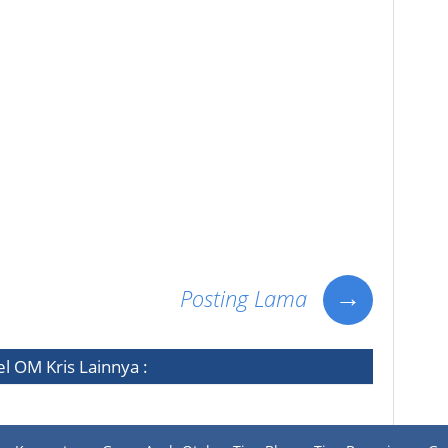
ar Iwan Fals, Kunci Gitar Slank, Kord Gitar Slank, Kumpulan Kunci Gitar Iwan Fals, Kumpulan Kord
lank, Download Kunci gitar, Download Kord Gitar, Download Kunci Gitar Iwan Fals, Download kord
r Slank, Download Kumpulan Kunci Gitar Iwan Fals, Download Kumpulan Kord gitar Iwan Fals,
r Slank, Fals Mania, OI,Slanker, Slanky, walpaper iwan fals, sejarah iwan fals terbaru 2012,
download lagu terbaru slank, download lagu terbaru iwan fals, album terbaru i slank u, download
o iwan fals
→
Posting Lama
el
OM Kris
Lainnya :