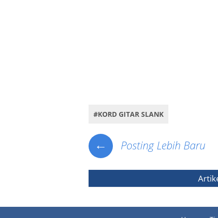
Key Word : Kunci gitar, Kord Gitar, Kunci Gitar Iwan Fals, kord Git
gitar Iwan Fals, Kumpulan Kunci gitar Slank, Kumpulan Kord gitar S
Gitar Iwan Fals, Download Kunci Gitar Slank, Download Kord Gita
Download Kumpulan Kunci gitar Slank, Download Kumpulan Kord gita
komunitas oi terbesar di indonesia, slanker terbesar di indonesia, 
slank album i slank u, lagu iwanfals terbaru download, kumpulan vide
#KORD GITAR SLANK
←
Posting Lebih Baru
Artik