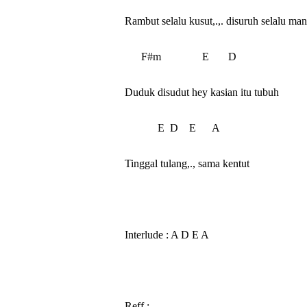
Rambut selalu kusut,.,. disuruh selalu ma
      F#m               E       D

Duduk disudut hey kasian itu tubuh

            E  D    E      A

Tinggal tulang,., sama kentut

Interlude : A D E A

Reff :
