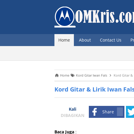
Home
About
Contact Us
P
Home
Kord Gitar Iwan Fals
Kord Gitar & 
Kord Gitar & Lirik Iwan Fals
Kali
Share
DIBAGIKAN
Baca Juga
: