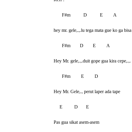
       F#m           D           E         A

hey mr. gele,.,.lu tega mata gue ko ga bisa
       F#m        D        E         A

Hey Mr. gele,.,.duit gope gua kira cepe,.,.

       F#m         E         D

Hey Mr. Gele,., perut laper ada tape

     E          D       E

Pas gua sikat asem-asem
