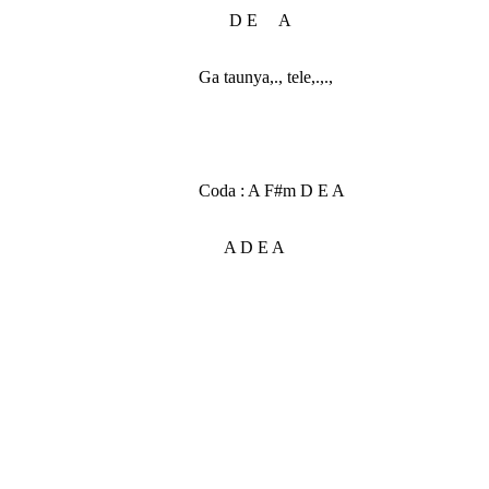
       D E     A

Ga taunya,., tele,.,.,

Coda : A F#m D E A

      A D E A
Key Word : Kunci gitar, Kord Gitar, Kunci Gitar Iwan Fals, kord Git
gitar Iwan Fals, Kumpulan Kunci gitar Slank, Kumpulan Kord gitar S
Gitar Iwan Fals, Download Kunci Gitar Slank, Download Kord Gita
Download Kumpulan Kunci gitar Slank, Download Kumpulan Kord gita
komunitas oi terbesar di indonesia, slanker terbesar di indonesia, 
slank album i slank u, lagu iwanfals terbaru download, kumpulan vide