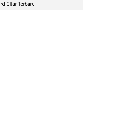
shuting down pada saat k...
rd Gitar Terbaru