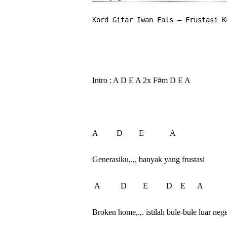
Kord Gitar Iwan Fals – Frustasi 
K
Intro : A D E A 2x F#m D E A

A         D        E             A

Generasiku,.,, banyak yang frustasi

 A          D        E         D    E      A

Broken home,.,. istilah bule-bule luar neger