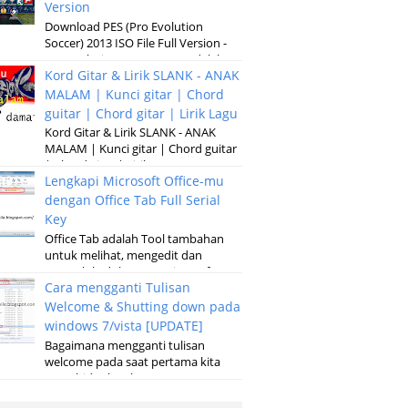
Version
Download PES (Pro Evolution
Soccer) 2013 ISO File Full Version -
Pro Evolution Soccer 2013 adalah
Kord Gitar & Lirik SLANK - ANAK
versi terbaru dari permainan
pertandinga...
MALAM | Kunci gitar | Chord
guitar | Chord gitar | Lirik Lagu
Kord Gitar & Lirik SLANK - ANAK
MALAM | Kunci gitar | Chord guitar
| Chord gitar | Lirik Lagu G D Em
Lengkapi Microsoft Office-mu
Kubaru keluar malam Setelah sun...
dengan Office Tab Full Serial
Key
Office Tab adalah Tool tambahan
untuk melihat, mengedit dan
mengelola dokumen, Microsoft
Cara mengganti Tulisan
Office baik pada microsoft Word,
Excel, Powerpoint...
Welcome & Shutting down pada
windows 7/vista [UPDATE]
Bagaimana mengganti tulisan
welcome pada saat pertama kita
menghidupkan laptop atau
komputer serta merubah tulisan