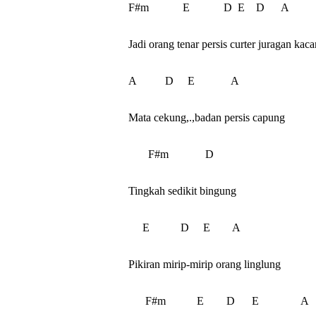
F#m            E            D  E    D      A

Jadi orang tenar persis curter juragan kaca
A          D     E             A

Mata cekung,.,badan persis capung

       F#m             D

Tingkah sedikit bingung

     E           D     E        A

Pikiran mirip-mirip orang linglung

      F#m           E        D      E               A
