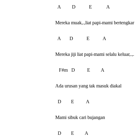
  A         D           E            A

Mereka muak,.,liat papi-mami bertengkar

  A       D           E           A

Mereka jiji liat papi-mami selalu keluar,.,.

   F#m   D          E         A

Ada urusan yang tak masuk diakal

  D        E          A

Mami sibuk cari bujangan

  D        E         A
