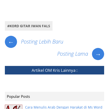
download lagu terbaru slank, download lagu terbaru iwan fals, album terbaru i slank u, download slank
album i slank u, lagu iwanfals terbaru download, kumpulan video iwan fals
#KORD GITAR IWAN FALS
←
Posting Lebih Baru
→
Posting Lama
Artikel
OM Kris
Lainnya :
Popular Posts
Cara Menulis Arab Dengan Harakat di Ms Word