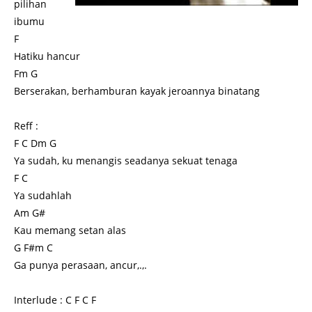
pilihan
ibumu
F
Hatiku hancur
Fm G
Berserakan, berhamburan kayak jeroannya binatang
Reff :
F C Dm G
Ya sudah, ku menangis seadanya sekuat tenaga
F C
Ya sudahlah
Am G#
Kau memang setan alas
G F#m C
Ga punya perasaan, ancur,.,.
Interlude : C F C F