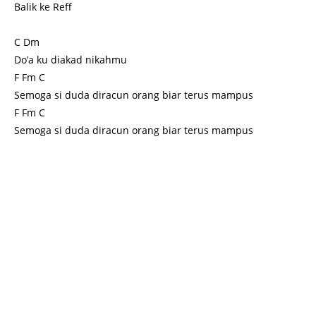
Balik ke Reff
C Dm
Do’a ku diakad nikahmu
F Fm C
Semoga si duda diracun orang biar terus mampus
F Fm C
Semoga si duda diracun orang biar terus mampus
Key Word : Kunci gitar, Kord Gitar, Kunci Gitar Iwan Fals, kord Gitar Iwan Fals, Kunci Gitar Slank, Kord
Gitar Slank, Kumpulan Kunci Gitar Iwan Fals, Kumpulan Kord gitar Iwan Fals, Kumpulan Kunci gitar Slank,
Kumpulan Kord gitar Slank, Download Kunci gitar, Download Kord Gitar, Download Kunci Gitar Iwan Fals,
Download kord Gitar Iwan Fals, Download Kunci Gitar Slank, Download Kord Gitar Slank, Download
Kumpulan Kunci Gitar Iwan Fals, Download Kumpulan Kord gitar Iwan Fals, Download Kumpulan Kunci
gitar Slank, Download Kumpulan Kord gitar Slank, Fals Mania, OI,Slanker, Slanky, walpaper iwan fals,
sejarah iwan fals terbaru 2012, komunitas oi terbesar di indonesia, slanker terbesar di indonesia,