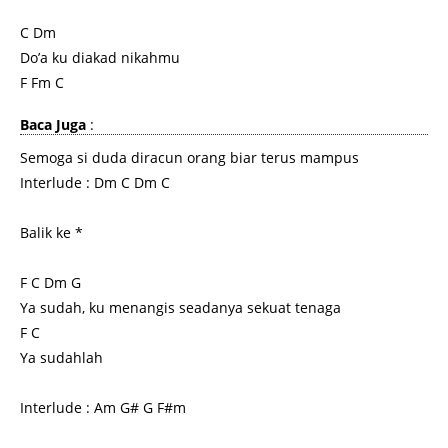
C Dm
Do’a ku diakad nikahmu
F Fm C
Baca Juga
:
Semoga si duda diracun orang biar terus mampus
Interlude : Dm C Dm C
Balik ke *
F C Dm G
Ya sudah, ku menangis seadanya sekuat tenaga
F C
Ya sudahlah
Interlude : Am G# G F#m