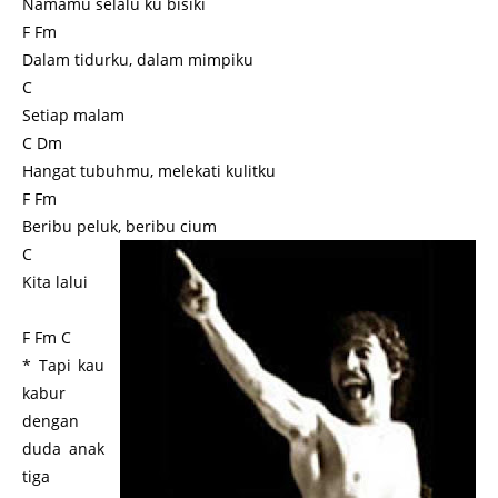
Namamu selalu ku bisiki
F Fm
Dalam tidurku, dalam mimpiku
C
Setiap malam
C Dm
Hangat tubuhmu, melekati kulitku
F Fm
Beribu peluk, beribu cium
C
Kita lalui
F Fm C
* Tapi kau
kabur
dengan
duda anak
tiga