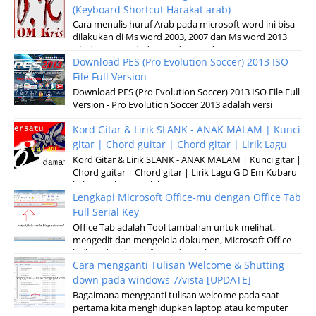
(Keyboard Shortcut Harakat arab)
Cara menulis huruf Arab pada microsoft word ini bisa
dilakukan di Ms word 2003, 2007 dan Ms word 2013
windows XP, Windows 7 dan windows v...
Download PES (Pro Evolution Soccer) 2013 ISO
File Full Version
Download PES (Pro Evolution Soccer) 2013 ISO File Full
Version - Pro Evolution Soccer 2013 adalah versi
terbaru dari permainan pertandinga...
Kord Gitar & Lirik SLANK - ANAK MALAM | Kunci
gitar | Chord guitar | Chord gitar | Lirik Lagu
Kord Gitar & Lirik SLANK - ANAK MALAM | Kunci gitar |
Chord guitar | Chord gitar | Lirik Lagu G D Em Kubaru
keluar malam Setelah sun...
Lengkapi Microsoft Office-mu dengan Office Tab
Full Serial Key
Office Tab adalah Tool tambahan untuk melihat,
mengedit dan mengelola dokumen, Microsoft Office
baik pada microsoft Word, Excel, Powerpoint...
Cara mengganti Tulisan Welcome & Shutting
down pada windows 7/vista [UPDATE]
Bagaimana mengganti tulisan welcome pada saat
pertama kita menghidupkan laptop atau komputer