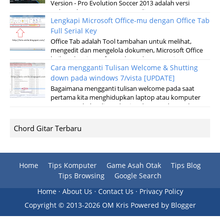
Version - Pro Evolution Soccer 2013 adalah versi
terbaru dari permainan pertandinga...
Lengkapi Microsoft Office-mu dengan Office Tab
Full Serial Key
Office Tab adalah Tool tambahan untuk melihat,
mengedit dan mengelola dokumen, Microsoft Office
baik pada microsoft Word, Excel, Powerpoint...
Cara mengganti Tulisan Welcome & Shutting
down pada windows 7/vista [UPDATE]
Bagaimana mengganti tulisan welcome pada saat
pertama kita menghidupkan laptop atau komputer
serta merubah tulisan shuting down pada saat k...
Chord Gitar Terbaru
Home
Tips Komputer
Game Asah Otak
Tips Blog
Tips Browsing
Google Search
Home
·
About Us
·
Contact Us
·
Privacy Policy
Copyright ©
2013-
2026 OM Kris
Powered by
Blogger