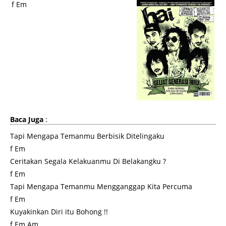
f Em
Baca Juga
:
Tapi Mengapa Temanmu Berbisik Ditelingaku
f Em
Ceritakan Segala Kelakuanmu Di Belakangku ?
f Em
Tapi Mengapa Temanmu Mengganggap Kita Percuma
f Em
Kuyakinkan Diri itu Bohong !!
f Em Am