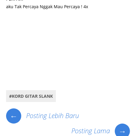
aku Tak Percaya Nggak
Mau
Percaya ! 4x
Key Word : Kunci gitar, Kord Gitar, Kunci Gitar Iwan Fals, kord Gitar Iwan Fals, Kunci Gitar Slank, Kord
Gitar Slank, Kumpulan Kunci Gitar Iwan Fals, Kumpulan Kord gitar Iwan Fals, Kumpulan Kunci gitar Slank,
Kumpulan Kord gitar Slank, Download Kunci gitar, Download Kord Gitar, Download Kunci Gitar Iwan Fals,
Download kord Gitar Iwan Fals, Download Kunci Gitar Slank, Download Kord Gitar Slank, Download
Kumpulan Kunci Gitar Iwan Fals, Download Kumpulan Kord gitar Iwan Fals, Download Kumpulan Kunci
gitar Slank, Download Kumpulan Kord gitar Slank, Fals Mania, OI,Slanker, Slanky, walpaper iwan fals,
sejarah iwan fals terbaru 2012, komunitas oi terbesar di indonesia, slanker terbesar di indonesia,
download lagu terbaru slank, download lagu terbaru iwan fals, album terbaru i slank u, download slank
album i slank u, lagu iwanfals terbaru download, kumpulan video iwan fals
#KORD GITAR SLANK
←
Posting Lebih Baru
→
Posting Lama