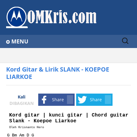
Sear
MENU
ch
for:
Home
Home
Kord Gitar Slank
Kord Gitar & Lirik SLANK - KOEPOE LIARKOE
About
Kord Gitar & Lirik SLANK - KOEPOE
LIARKOE
Contact Us
Privacy Policy
Kali
Share
Share
Disclaimer
DIBAGIKAN
Kord gitar | kunci gitar | Chord guitar
Slank - Koepoe Liarkoe
Oleh
Krisnanto Hero
G Bm Am D G