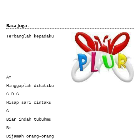
Baca Juga
:
Terbanglah kepadaku
Am
Hinggaplah dihatiku
C D G
Hisap sari cintaku
G
Biar indah tubuhmu
Bm
Dijamah orang-orang