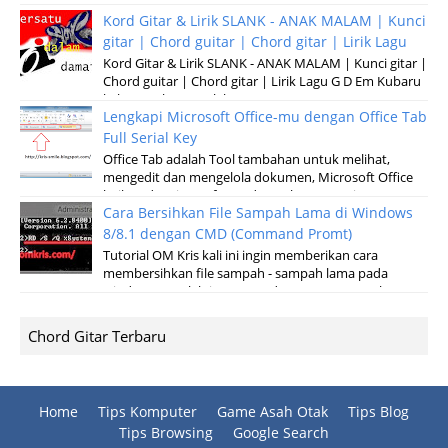
terbaru dari permainan pertandinga...
Kord Gitar & Lirik SLANK - ANAK MALAM | Kunci
gitar | Chord guitar | Chord gitar | Lirik Lagu
Kord Gitar & Lirik SLANK - ANAK MALAM | Kunci gitar |
Chord guitar | Chord gitar | Lirik Lagu G D Em Kubaru
keluar malam Setelah sun...
Lengkapi Microsoft Office-mu dengan Office Tab
Full Serial Key
Office Tab adalah Tool tambahan untuk melihat,
mengedit dan mengelola dokumen, Microsoft Office
baik pada microsoft Word, Excel, Powerpoint...
Cara Bersihkan File Sampah Lama di Windows
8/8.1 dengan CMD (Command Promt)
Tutorial OM Kris kali ini ingin memberikan cara
membersihkan file sampah - sampah lama pada
windows 8 melalui Command Promt (CMD), yah sese...
Chord Gitar Terbaru
Home
Tips Komputer
Game Asah Otak
Tips Blog
Tips Browsing
Google Search