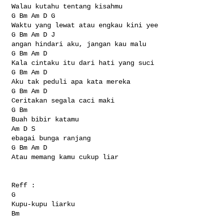
Walau kutahu tentang kisahmu
G Bm Am D G
Waktu yang lewat atau engkau kini yee
G Bm Am D J
angan hindari aku, jangan kau malu
G Bm Am D
Kala cintaku itu dari hati yang suci
G Bm Am D
Aku tak peduli apa kata mereka
G Bm Am D
Ceritakan segala caci maki
G Bm
Buah bibir katamu
Am D S
ebagai bunga ranjang
G Bm Am D
Atau memang kamu cukup liar
Reff :
G
Kupu-kupu liarku
Bm