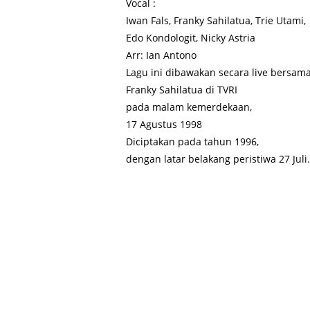
Vocal :
Iwan Fals, Franky Sahilatua, Trie Utami,
Edo Kondologit, Nicky Astria
Arr: Ian Antono
Lagu ini dibawakan secara live bersam
Franky Sahilatua di TVRI
pada malam kemerdekaan,
17 Agustus 1998
Diciptakan pada tahun 1996,
dengan latar belakang peristiwa 27 Juli.
Key Word : Kunci gitar, Kord Gitar, Kunci Gitar Iwan Fals, kord Git
gitar Iwan Fals, Kumpulan Kunci gitar Slank, Kumpulan Kord gitar S
Gitar Iwan Fals, Download Kunci Gitar Slank, Download Kord Gita
Download Kumpulan Kunci gitar Slank, Download Kumpulan Kord gita
komunitas oi terbesar di indonesia, slanker terbesar di indonesia, 
slank album i slank u, lagu iwanfals terbaru download, kumpulan vide