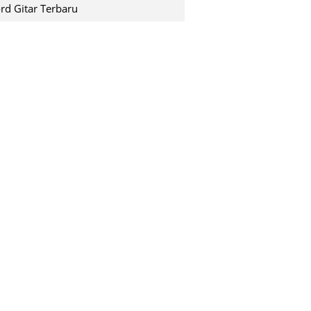
shuting down pada saat k...
rd Gitar Terbaru