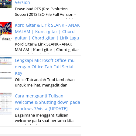
Version
Download PES (Pro Evolution
Soccer) 2013 ISO File Full Version -
Pro Evolution Soccer 2013 adalah
Kord Gitar & Lirik SLANK - ANAK
versi terbaru dari permainan
pertandinga...
MALAM | Kunci gitar | Chord
guitar | Chord gitar | Lirik Lagu
Kord Gitar & Lirik SLANK - ANAK
MALAM | Kunci gitar | Chord guitar
| Chord gitar | Lirik Lagu G D Em
Lengkapi Microsoft Office-mu
Kubaru keluar malam Setelah sun...
dengan Office Tab Full Serial
Key
Office Tab adalah Tool tambahan
untuk melihat, mengedit dan
mengelola dokumen, Microsoft
Cara mengganti Tulisan
Office baik pada microsoft Word,
Excel, Powerpoint...
Welcome & Shutting down pada
windows 7/vista [UPDATE]
Bagaimana mengganti tulisan
welcome pada saat pertama kita
menghidupkan laptop atau
komputer serta merubah tulisan