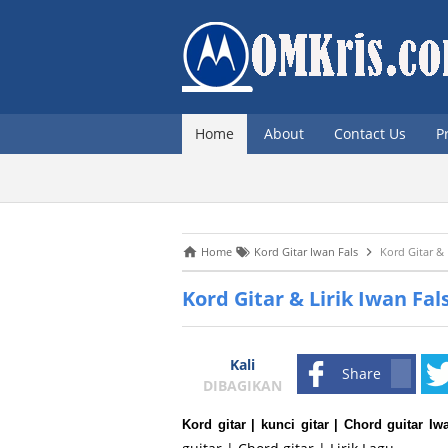
Home
About
Contact Us
P
Home
Kord Gitar Iwan Fals
Kord Gitar & 
Kord Gitar & Lirik Iwan Fa
Kali
Share
DIBAGIKAN
Kord gitar | kunci gitar | Chord guitar Iw