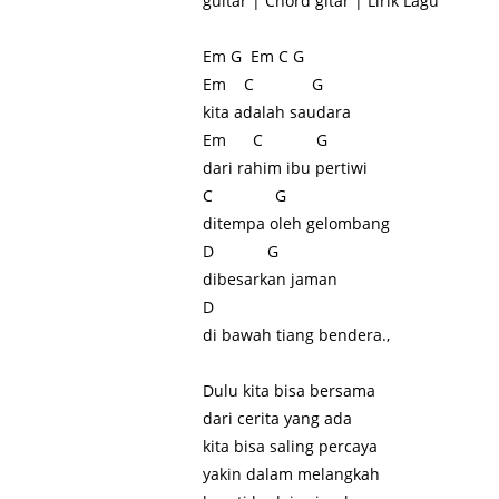
guitar | Chord gitar | Lirik Lagu
Em G Em C G
Em C G
kita adalah saudara
Em C G
dari rahim ibu pertiwi
C G
ditempa oleh gelombang
D G
dibesarkan jaman
D
di bawah tiang bendera.,
Dulu kita bisa bersama
dari cerita yang ada
kita bisa saling percaya
yakin dalam melangkah